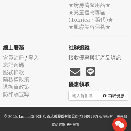
★廚房清潔用品★
★兒童禮物專區
(Tomica、萬代)★
★肌膚美容保養★
線上服務
社群追蹤
會員註冊
/
登入
接收優惠與新產品資訊
忘記密碼
服務條款
隱私權政策
優惠領取
退換貨政策
防詐騙宣導
領取優惠
© 2026.
Luna日本小舖
為
百玖香股份有限公司(42989597)
版權所有 - 由
飛鼠
電商雲端服務
建置