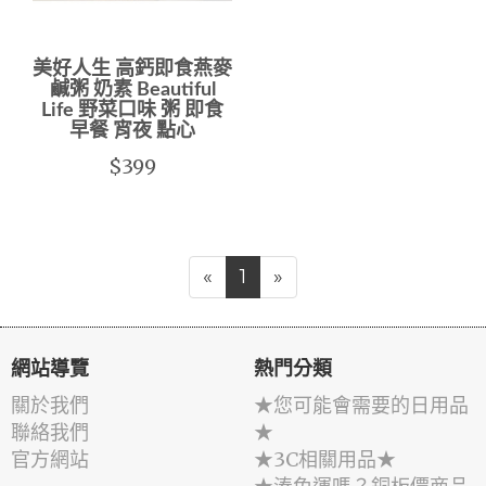
美好人生 高鈣即食燕麥
鹹粥 奶素 Beautiful
Life 野菜口味 粥 即食
早餐 宵夜 點心
$399
«
1
»
網站導覽
熱門分類
關於我們
★您可能會需要的日用品
聯絡我們
★
官方網站
★3C相關用品★