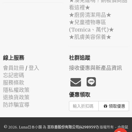
★湊免運嗎？銅板價商品
看這裡★
★廚房清潔用品★
★兒童禮物專區
(Tomica、萬代)★
★肌膚美容保養★
線上服務
社群追蹤
會員註冊
/
登入
接收優惠與新產品資訊
忘記密碼
服務條款
隱私權政策
優惠領取
退換貨政策
防詐騙宣導
領取優惠
© 2026.
Luna日本小舖
為
百玖香股份有限公司(42989597)
版權所有 - 由
飛鼠