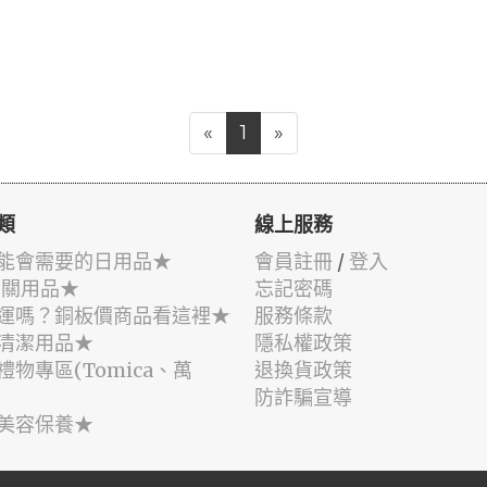
«
1
»
類
線上服務
能會需要的日用品★
會員註冊
/
登入
相關用品★
忘記密碼
運嗎？銅板價商品看這裡★
服務條款
清潔用品★
隱私權政策
禮物專區(Tomica、萬
退換貨政策
防詐騙宣導
美容保養★