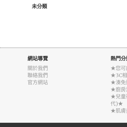
未分類
網站導覽
熱門分
關於我們
★您可
聯絡我們
★3C
官方網站
★湊免
★廚房
★兒童
代)★
★肌膚