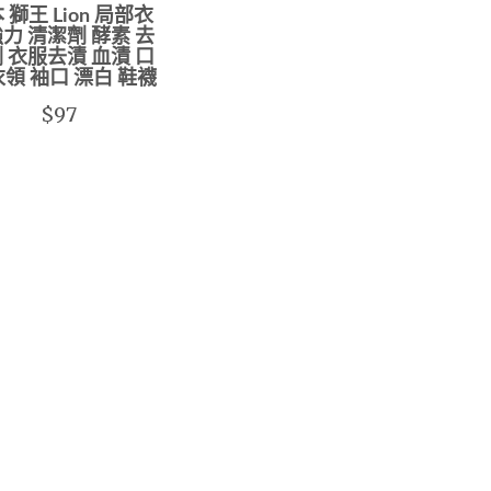
 獅王 Lion 局部衣
力 清潔劑 酵素 去
 衣服去漬 血漬 口
衣領 袖口 漂白 鞋襪
$97