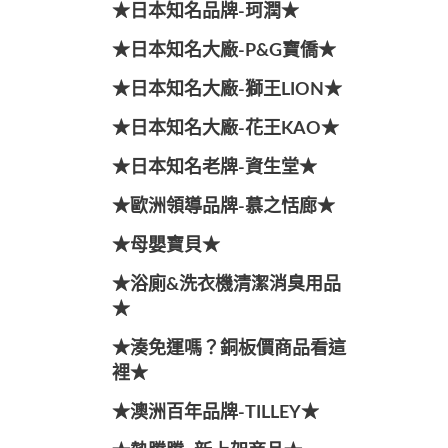
★日本知名品牌-珂潤★
★日本知名大廠-P&G寶僑★
★日本知名大廠-獅王LION★
★日本知名大廠-花王KAO★
★日本知名老牌-資生堂★
★歐洲領導品牌-慕之恬廊★
★母嬰寶貝★
★浴廁&洗衣機清潔消臭用品
★
★湊免運嗎？銅板價商品看這
裡★
★澳洲百年品牌-TILLEY★