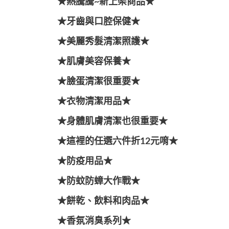
★熱騰騰~新上架商品★
★牙齒與口腔保健★
★美麗秀髮清潔照護★
★肌膚美容保養★
★臉蛋清潔很重要★
★衣物清潔用品★
★身體肌膚清潔也很重要★
★這裡的任選六件折12元唷★
★防疫用品★
★防蚊防蟑大作戰★
★餅乾、飲料和肉品★
★香氛消臭系列★