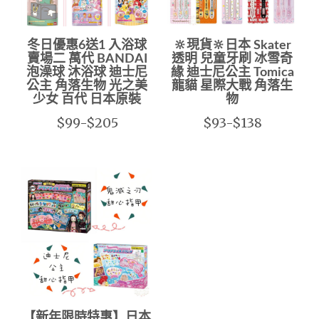
冬日優惠6送1 入浴球
🔆現貨🔆日本 Skater
賣場二 萬代 BANDAI
透明 兒童牙刷 冰雪奇
泡澡球 沐浴球 迪士尼
緣 迪士尼公主 Tomica
公主 角落生物 光之美
龍貓 星際大戰 角落生
少女 百代 日本原裝
物
$99-$205
$93-$138
【新年限時特惠】日本