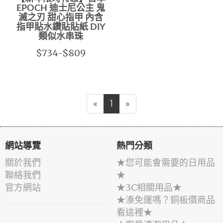
EPOCH 迪士尼公主 鬼
滅之刃 甜心指甲 內含
指甲貼水鑽貼貼紙 DIY
類似水串珠
$734-$809
«
1
»
網站導覽
熱門分類
關於我們
★您可能會需要的日用品
聯絡我們
★
官方網站
★3C相關用品★
★湊免運嗎？銅板價商品
看這裡★