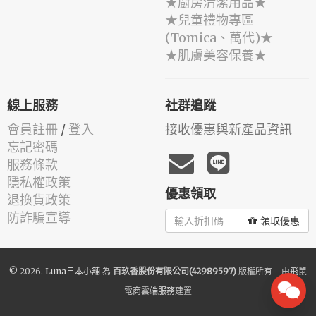
★廚房清潔用品★
★兒童禮物專區
(Tomica、萬代)★
★肌膚美容保養★
線上服務
社群追蹤
會員註冊
/
登入
接收優惠與新產品資訊
忘記密碼
服務條款
隱私權政策
優惠領取
退換貨政策
防詐騙宣導
領取優惠
© 2026.
Luna日本小舖
為
百玖香股份有限公司(42989597)
版權所有 - 由
飛鼠
電商雲端服務
建置