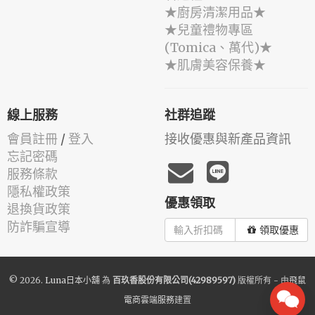
★廚房清潔用品★
★兒童禮物專區
(Tomica、萬代)★
★肌膚美容保養★
線上服務
社群追蹤
會員註冊
/
登入
接收優惠與新產品資訊
忘記密碼
服務條款
隱私權政策
優惠領取
退換貨政策
防詐騙宣導
領取優惠
© 2026.
Luna日本小舖
為
百玖香股份有限公司(42989597)
版權所有 - 由
飛鼠
電商雲端服務
建置