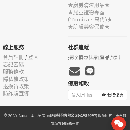
★廚房清潔用品★
★兒童禮物專區
(Tomica、萬代)★
★肌膚美容保養★
線上服務
社群追蹤
會員註冊
/
登入
接收優惠與新產品資訊
忘記密碼
服務條款
隱私權政策
優惠領取
退換貨政策
防詐騙宣導
領取優惠
© 2026.
Luna日本小舖
為
百玖香股份有限公司(42989597)
版權所有 - 由
飛鼠
電商雲端服務
建置