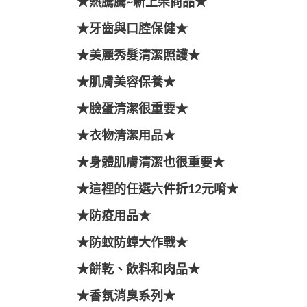
★熱騰騰~新上架商品★
★牙齒與口腔保健★
★美麗秀髮清潔照護★
★肌膚美容保養★
★臉蛋清潔很重要★
★衣物清潔用品★
★身體肌膚清潔也很重要★
★這裡的任選六件折12元唷★
★防疫用品★
★防蚊防蟑大作戰★
★餅乾、飲料和肉品★
★香氛消臭系列★