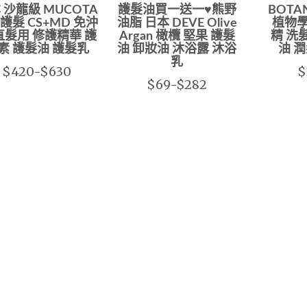
 沙龍級 MUCOTA
護髮油買一送一♥熊野
BOTA
護髮 CS+MD 免沖
油脂 日本 DEVE Olive
植物學
直髮用 修護精華 護
Argan 橄欖 堅果 護髮
精 洗
素 護髮油 護髮乳
油 卸妝油 沐浴露 沐浴
油 
乳
$420-$630
$
$69-$282