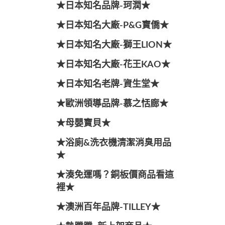
★日本知名品牌-珂潤★
★日本知名大廠-P&G寶僑★
★日本知名大廠-獅王LION★
★日本知名大廠-花王KAO★
★日本知名老牌-資生堂★
★歐洲領導品牌-慕之恬廊★
★母嬰寶貝★
★浴廁&洗衣機清潔消臭用品
★
★湊免運嗎？銅板價商品看這
裡★
★澳洲百年品牌-TILLEY★