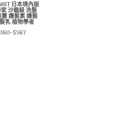
NIST 日本境內版
家 沙龍級 洗髮
髮露 護髮素 護髮
潤髮乳 植物學者
380-$587