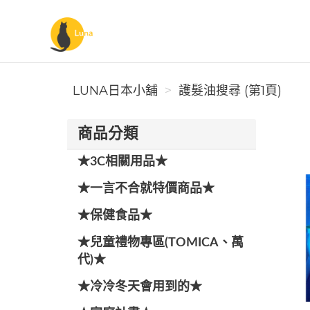
Luna日本小舖
LUNA日本小舖
護髮油搜尋 (第1頁)
商品分類
★3C相關用品★
★一言不合就特價商品★
★保健食品★
★兒童禮物專區(TOMICA、萬
代)★
★冷冷冬天會用到的★