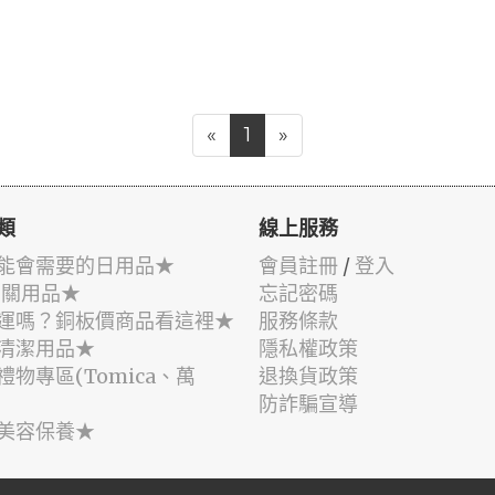
«
1
»
類
線上服務
能會需要的日用品★
會員註冊
/
登入
相關用品★
忘記密碼
運嗎？銅板價商品看這裡★
服務條款
清潔用品★
隱私權政策
禮物專區(Tomica、萬
退換貨政策
防詐騙宣導
美容保養★