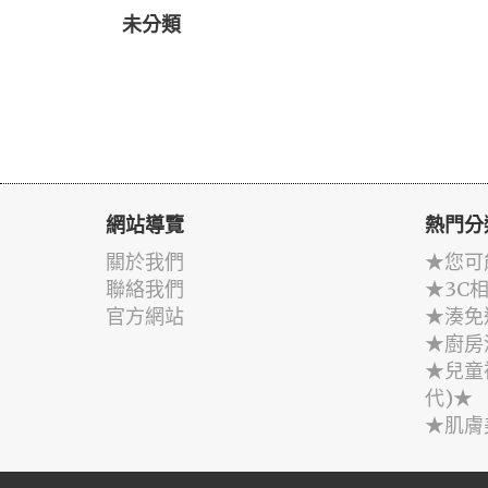
未分類
網站導覽
熱門分
關於我們
★您可
聯絡我們
★3C
官方網站
★湊免
★廚房
★兒童
代)★
★肌膚