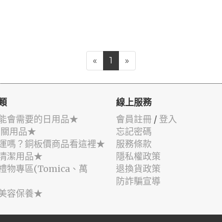
«
1
»
類
線上服務
能會需要的日用品★
會員註冊
/
登入
相關用品★
忘記密碼
運嗎？銅板價商品看這裡★
服務條款
清潔用品★
隱私權政策
禮物專區(Tomica、萬
退換貨政策
防詐騙宣導
美容保養★