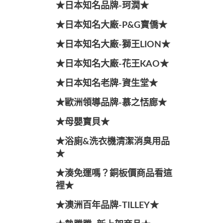
★日本知名品牌-珂潤★
★日本知名大廠-P&G寶僑★
★日本知名大廠-獅王LION★
★日本知名大廠-花王KAO★
★日本知名老牌-資生堂★
★歐洲領導品牌-慕之恬廊★
★母嬰寶貝★
★浴廁&洗衣機清潔消臭用品
★
★湊免運嗎？銅板價商品看這
裡★
★澳洲百年品牌-TILLEY★