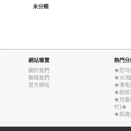
未分類
網站導覽
熱門分
關於我們
★您可
聯絡我們
★3C
官方網站
★湊免
★廚房
★兒童
代)★
★肌膚