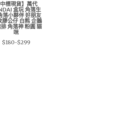
中標現貨】萬代
NDAI 盒玩 角落生
角落小夥伴 好朋友
軟膠公仔 白熊 企鵝
排 角落神 粉圓 貓
咪
$180-$299