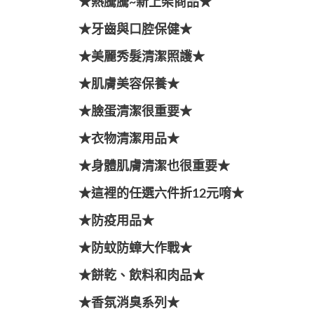
★熱騰騰~新上架商品★
★牙齒與口腔保健★
★美麗秀髮清潔照護★
★肌膚美容保養★
★臉蛋清潔很重要★
★衣物清潔用品★
★身體肌膚清潔也很重要★
★這裡的任選六件折12元唷★
★防疫用品★
★防蚊防蟑大作戰★
★餅乾、飲料和肉品★
★香氛消臭系列★