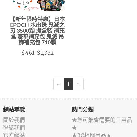
【新年限時特惠】日本
EPOCH 水串珠 鬼滅之
刃 3500顆 提盒裝 補充
盒 豪華補充包 鬼滅 吊
飾補充包 710顆
$461-$1,332
«
1
»
網站導覽
熱門分類
關於我們
★您可能會需要的日用品
聯絡我們
★
官方網站
★3C相關用品★