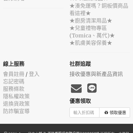
★湊免運嗎？銅板價商品
看這裡★
★廚房清潔用品★
★兒童禮物專區
(Tomica、萬代)★
★肌膚美容保養★
線上服務
社群追蹤
會員註冊
/
登入
接收優惠與新產品資訊
忘記密碼
服務條款
隱私權政策
優惠領取
退換貨政策
防詐騙宣導
領取優惠