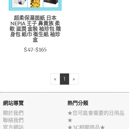
超柔保濕面紙 日本
NEPIA 王子 鼻貴族 柔
軟 滋潤 盒裝 袖珍包 隨
身包 紙巾 衛生紙 袖珍
盒
$47-$165
«
1
»
網站導覽
熱門分類
關於我們
★您可能會需要的日用品
聯絡我們
★
官方網站
★3C相關用品★