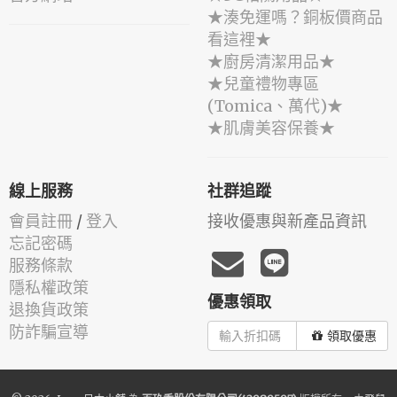
★湊免運嗎？銅板價商品
看這裡★
★廚房清潔用品★
★兒童禮物專區
(Tomica、萬代)★
★肌膚美容保養★
線上服務
社群追蹤
會員註冊
/
登入
接收優惠與新產品資訊
忘記密碼
服務條款
隱私權政策
優惠領取
退換貨政策
防詐騙宣導
領取優惠