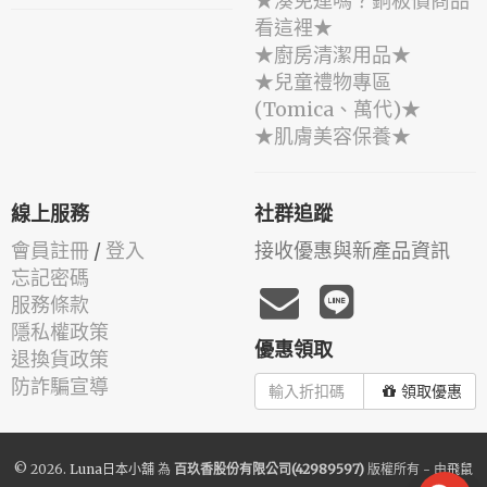
★湊免運嗎？銅板價商品
看這裡★
★廚房清潔用品★
★兒童禮物專區
(Tomica、萬代)★
★肌膚美容保養★
線上服務
社群追蹤
會員註冊
/
登入
接收優惠與新產品資訊
忘記密碼
服務條款
隱私權政策
優惠領取
退換貨政策
防詐騙宣導
領取優惠
© 2026.
Luna日本小舖
為
百玖香股份有限公司(42989597)
版權所有 - 由
飛鼠