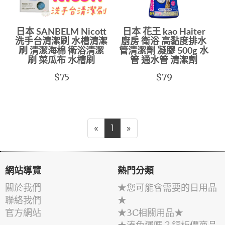
日本 SANBELM Nicott
日本 花王 kao Haiter
洗手台清潔刷 水槽清潔
廚房 衛浴 高黏度排水
刷 清潔海棉 衛浴清潔
管清潔劑 凝膠 500g 水
刷 菜瓜布 水槽刷
管 通水管 清潔劑
$75
$79
«
1
»
網站導覽
熱門分類
關於我們
★您可能會需要的日用品
聯絡我們
★
官方網站
★3C相關用品★