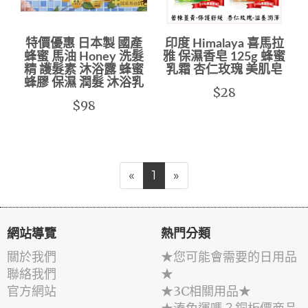
特價優惠 日本製 國產
印度 Himalaya 喜馬拉
蜂蜜 馬油 Honey 洗髮
雅 保濕香皂 125g 蜂蜜
精 護髮素 沐浴露 蜂蜜
乳霜 杏仁玫瑰 美肌皂
蜂膠 保濕 潤髮 沐浴乳
$28
$98
«
1
»
網站導覽
熱門分類
關於我們
★您可能會需要的日用品
聯絡我們
★
官方網站
★3C相關用品★