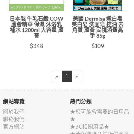
日本製 牛乳石鹼 COW
美國 Dermisa 嫩白皂
蘆薈精華 保濕 沐浴乳
美白皂 洗面皂 控油 去
補水 1200ml 大容量 蘆
角質 蘆薈 民視消費高
薈
手 85g
$348
$109
«
1
»
網站導覽
熱門分類
關於我們
★您可能會需要的日用品
聯絡我們
★
官方網站
★3C相關用品★