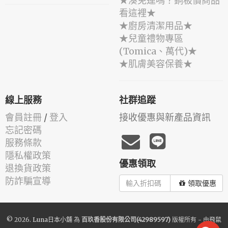
★湊免運嗎？銅板價商品
看這裡★
★廚房清潔用品★
★兒童禮物專區
(Tomica、萬代)★
★肌膚美容保養★
線上服務
社群追蹤
會員註冊
/
登入
接收優惠與新產品資訊
忘記密碼
服務條款
隱私權政策
優惠領取
退換貨政策
防詐騙宣導
領取優惠
© 2026.
Luna日本小舖
為
百玖香股份有限公司(42989597)
版權所有 - 由
飛鼠