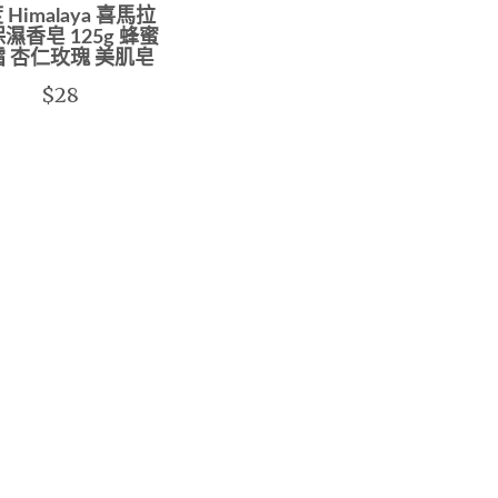
 Himalaya 喜馬拉
保濕香皂 125g 蜂蜜
 杏仁玫瑰 美肌皂
$28