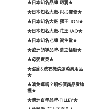
★日本知名品牌-珂潤★
★日本知名大廠-P&G寶僑★
★日本知名大廠-獅王LION★
★日本知名大廠-花王KAO★
★日本知名老牌-資生堂★
★歐洲領導品牌-慕之恬廊★
★母嬰寶貝★
★浴廁&洗衣機清潔消臭用品
★
★湊免運嗎？銅板價商品看這
裡★
★澳洲百年品牌-TILLEY★