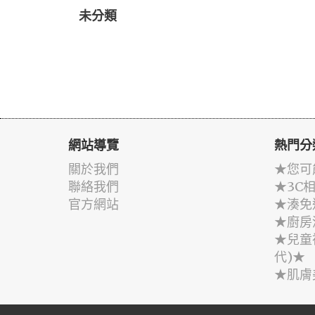
未分類
網站導覽
熱門分
關於我們
★您可
聯絡我們
★3C
官方網站
★湊免
★廚房
★兒童
代)★
★肌膚