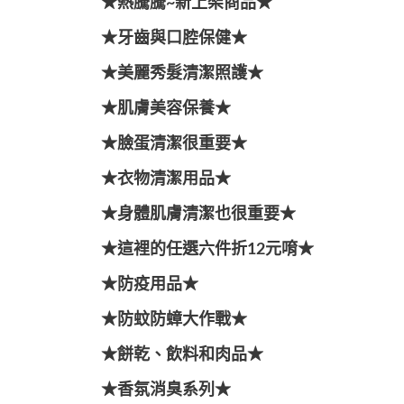
★熱騰騰~新上架商品★
★牙齒與口腔保健★
★美麗秀髮清潔照護★
★肌膚美容保養★
★臉蛋清潔很重要★
★衣物清潔用品★
★身體肌膚清潔也很重要★
★這裡的任選六件折12元唷★
★防疫用品★
★防蚊防蟑大作戰★
★餅乾、飲料和肉品★
★香氛消臭系列★