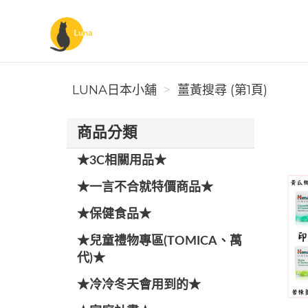
Luna日本小舖
LUNA日本小舖
薑黃搜尋 (第1頁)
商品分類
★3C相關用品★
★一言不合就特價商品★
★保健食品★
★兒童禮物專區(TOMICA、萬
代)★
★冷冷冬天會用到的★