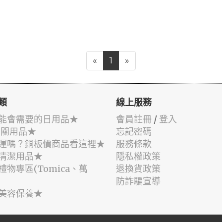
«
1
»
類
線上服務
能會需要的日用品★
會員註冊
/
登入
相關用品★
忘記密碼
運嗎？銅板價商品看這裡★
服務條款
清潔用品★
隱私權政策
禮物專區(Tomica、萬
退換貨政策
防詐騙宣導
美容保養★