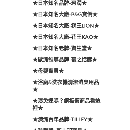
★日本知名品牌-珂潤★
★日本知名大廠-P&G寶僑★
★日本知名大廠-獅王LION★
★日本知名大廠-花王KAO★
★日本知名老牌-資生堂★
★歐洲領導品牌-慕之恬廊★
★母嬰寶貝★
★浴廁&洗衣機清潔消臭用品
★
★湊免運嗎？銅板價商品看這
裡★
★澳洲百年品牌-TILLEY★