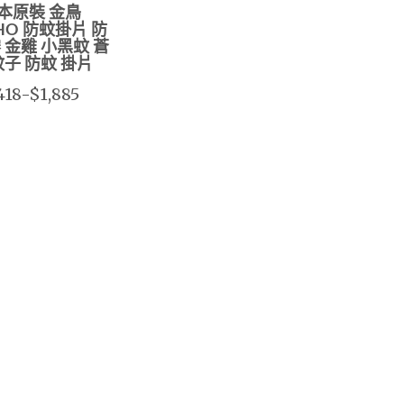
本原裝 金鳥
CHO 防蚊掛片 防
 金雞 小黑蚊 蒼
蚊子 防蚊 掛片
418-$1,885