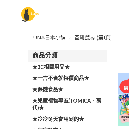
Luna日本小舖
LUNA日本小舖
蒼蠅搜尋 (第1頁)
商品分類
★3C相關用品★
★一言不合就特價商品★
★保健食品★
★兒童禮物專區(TOMICA、萬
代)★
★冷冷冬天會用到的★