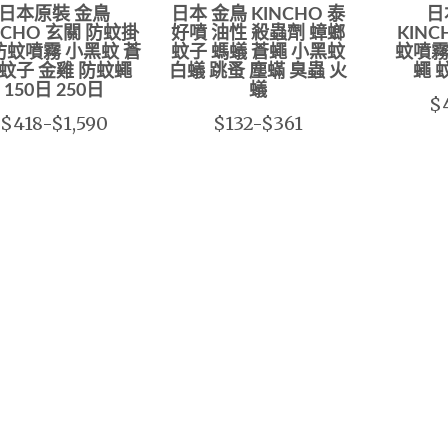
日本原裝 金鳥
日本 金鳥 KINCHO 泰
日
NCHO 玄關 防蚊掛
好噴 油性 殺蟲劑 蟑螂
KIN
防蚊噴霧 小黑蚊 蒼
蚊子 螞蟻 蒼蠅 小黑蚊
蚊噴霧
 蚊子 金雞 防蚊蠅
白蟻 跳蚤 塵蟎 臭蟲 火
蠅 
150日 250日
蟻
$
$418-$1,590
$132-$361