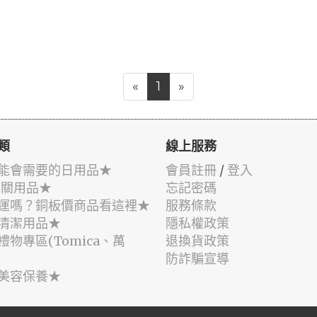
«
1
»
類
線上服務
能會需要的日用品★
會員註冊
/
登入
相關用品★
忘記密碼
運嗎？銅板價商品看這裡★
服務條款
清潔用品★
隱私權政策
禮物專區(Tomica、萬
退換貨政策
防詐騙宣導
美容保養★