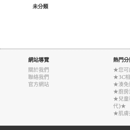
未分類
網站導覽
熱門分
關於我們
★您可
聯絡我們
★3C
官方網站
★湊免
★廚房
★兒童
代)★
★肌膚