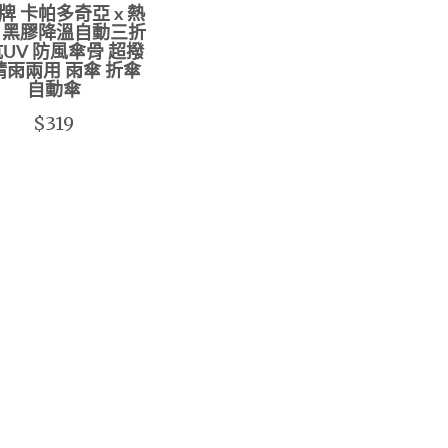
牌 卡帕多奇亞 x 熱
 黑膠降溫自動三折
抗UV 防風傘骨 超撥
晴雨兩用 雨傘 折傘
自動傘
$319