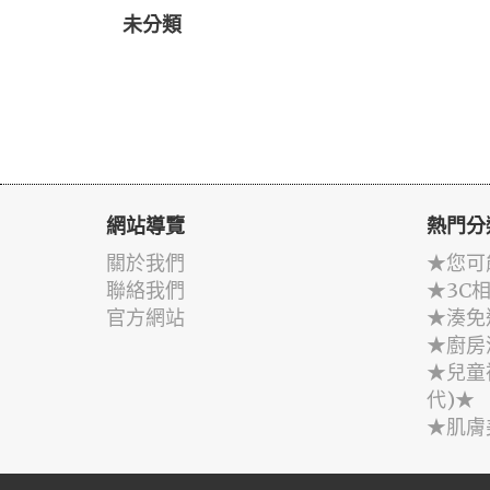
未分類
網站導覽
熱門分
關於我們
★您可
聯絡我們
★3C
官方網站
★湊免
★廚房
★兒童
代)★
★肌膚