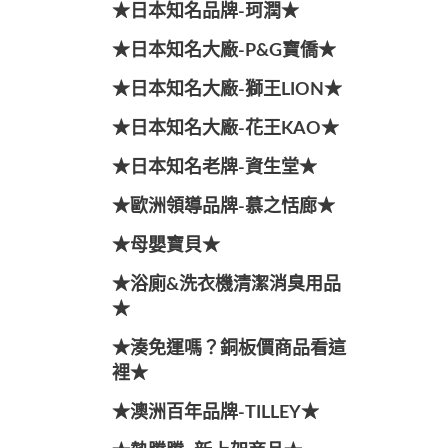
★日本知名品牌-珂潤★
★日本知名大廠-P&G寶僑★
★日本知名大廠-獅王LION★
★日本知名大廠-花王KAO★
★日本知名老牌-資生堂★
★歐洲領導品牌-慕之恬廊★
★母嬰寶貝★
★浴廁&洗衣機清潔消臭用品
★
★湊免運嗎？銅板價商品看這
裡★
★澳洲百年品牌-TILLEY★