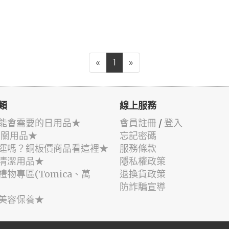
«
1
»
類
線上服務
能會需要的日用品★
會員註冊
/
登入
相關用品★
忘記密碼
運嗎？銅板價商品看這裡★
服務條款
清潔用品★
隱私權政策
禮物專區(Tomica、萬
退換貨政策
防詐騙宣導
美容保養★