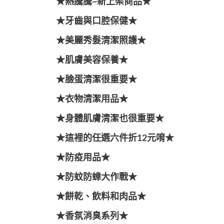
★熱騰騰~新上架商品★
★牙齒與口腔保健★
★美麗秀髮清潔照護★
★肌膚美容保養★
★臉蛋清潔很重要★
★衣物清潔用品★
★身體肌膚清潔也很重要★
★這裡的任選六件折12元唷★
★防疫用品★
★防蚊防蟑大作戰★
★餅乾、飲料和肉品★
★香氛消臭系列★