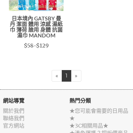
日本境內 GATSBY 曼
丹 潔面 體用 涼感 濕紙
巾 薄荷 臉用 身體 抗菌
濕巾 MANDOM
$58-$129
«
1
»
網站導覽
熱門分類
關於我們
★您可能會需要的日用品
聯絡我們
★
官方網站
★3C相關用品★