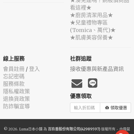
★湊免運嗎？銅板價商品
看這裡★
★廚房清潔用品★
★兒童禮物專區
(Tomica、萬代)★
★肌膚美容保養★
線上服務
社群追蹤
會員註冊
/
登入
接收優惠與新產品資訊
忘記密碼
服務條款
隱私權政策
優惠領取
退換貨政策
防詐騙宣導
領取優惠
© 2026.
Luna日本小舖
為
百玖香股份有限公司(42989597)
版權所有 - 由
飛鼠