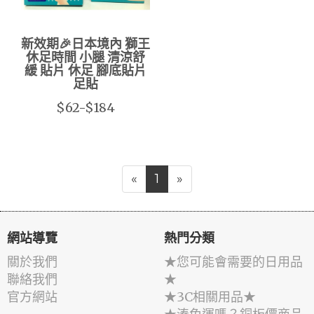
新效期🎉日本境內 獅王
休足時間 小腿 清涼舒
緩 貼片 休足 腳底貼片
足貼
$62-$184
«
1
»
網站導覽
熱門分類
關於我們
★您可能會需要的日用品
聯絡我們
★
官方網站
★3C相關用品★