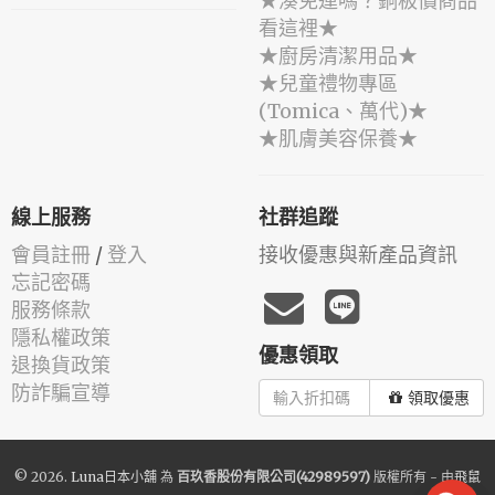
★湊免運嗎？銅板價商品
看這裡★
★廚房清潔用品★
★兒童禮物專區
(Tomica、萬代)★
★肌膚美容保養★
線上服務
社群追蹤
會員註冊
/
登入
接收優惠與新產品資訊
忘記密碼
服務條款
隱私權政策
優惠領取
退換貨政策
防詐騙宣導
領取優惠
© 2026.
Luna日本小舖
為
百玖香股份有限公司(42989597)
版權所有 - 由
飛鼠