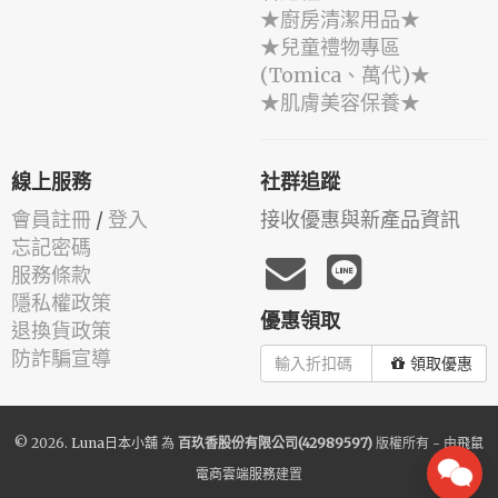
★廚房清潔用品★
★兒童禮物專區
(Tomica、萬代)★
★肌膚美容保養★
線上服務
社群追蹤
會員註冊
/
登入
接收優惠與新產品資訊
忘記密碼
服務條款
隱私權政策
優惠領取
退換貨政策
防詐騙宣導
領取優惠
© 2026.
Luna日本小舖
為
百玖香股份有限公司(42989597)
版權所有 - 由
飛鼠
電商雲端服務
建置