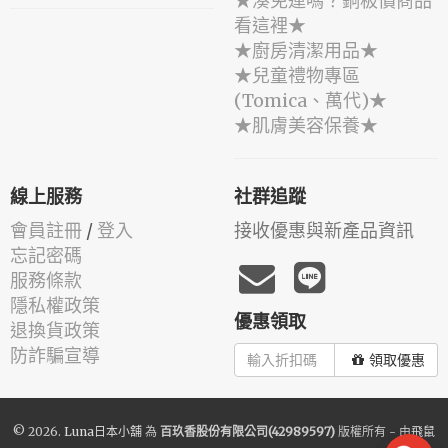
★湊免運嗎？銅板價商品
看這裡★
★廚房清潔用品★
★兒童禮物專區
(Tomica、萬代)★
★肌膚美容保養★
線上服務
社群追蹤
會員註冊
/
登入
接收優惠與新產品資訊
忘記密碼
服務條款
隱私權政策
優惠領取
退換貨政策
防詐騙宣導
領取優惠
© 2026.
Luna日本小舖
為
百玖香股份有限公司(42989597)
版權所有 - 由
飛鼠