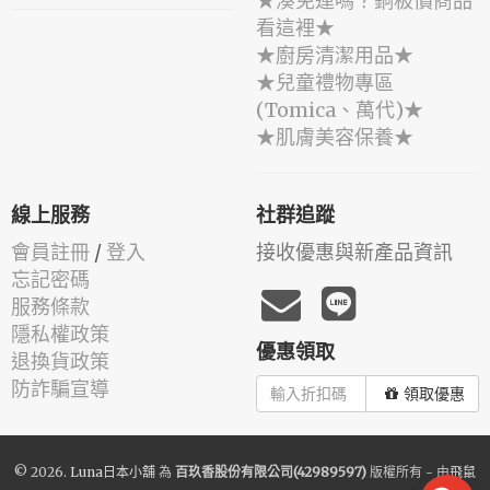
★湊免運嗎？銅板價商品
看這裡★
★廚房清潔用品★
★兒童禮物專區
(Tomica、萬代)★
★肌膚美容保養★
線上服務
社群追蹤
會員註冊
/
登入
接收優惠與新產品資訊
忘記密碼
服務條款
隱私權政策
優惠領取
退換貨政策
防詐騙宣導
領取優惠
© 2026.
Luna日本小舖
為
百玖香股份有限公司(42989597)
版權所有 - 由
飛鼠