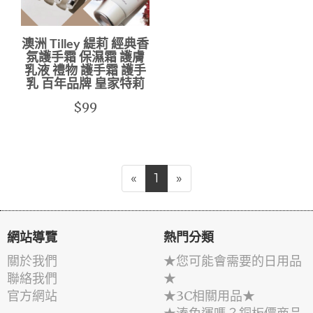
澳洲 Tilley 緹莉 經典香
氛護手霜 保濕霜 護膚
乳液 禮物 護手霜 護手
乳 百年品牌 皇家特莉
$99
«
1
»
網站導覽
熱門分類
關於我們
★您可能會需要的日用品
聯絡我們
★
官方網站
★3C相關用品★