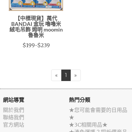
【中標現貨】萬代
BANDAI 盒玩 嚕嚕米
絨毛吊飾 姆明 moomin
魯魯米
$199-$239
«
1
»
網站導覽
熱門分類
關於我們
★您可能會需要的日用品
聯絡我們
★
官方網站
★3C相關用品★