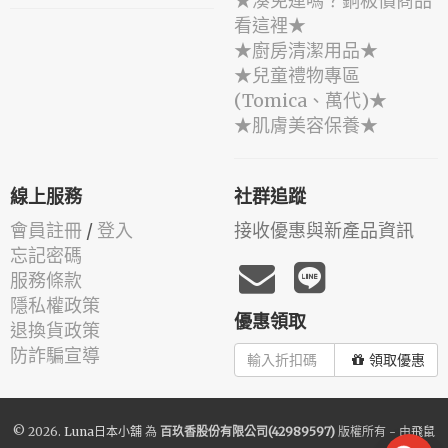
★湊免運嗎？銅板價商品
看這裡★
★廚房清潔用品★
★兒童禮物專區
(Tomica、萬代)★
★肌膚美容保養★
線上服務
社群追蹤
會員註冊
/
登入
接收優惠與新產品資訊
忘記密碼
服務條款
隱私權政策
優惠領取
退換貨政策
防詐騙宣導
領取優惠
© 2026.
Luna日本小舖
為
百玖香股份有限公司(42989597)
版權所有 - 由
飛鼠