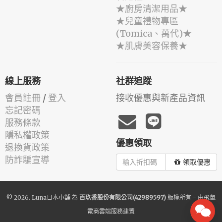
★廚房清潔用品★
★兒童禮物專區
(Tomica、萬代)★
★肌膚美容保養★
線上服務
社群追蹤
會員註冊
/
登入
接收優惠與新產品資訊
忘記密碼
服務條款
隱私權政策
優惠領取
退換貨政策
防詐騙宣導
領取優惠
© 2026.
Luna日本小舖
為
百玖香股份有限公司(42989597)
版權所有 - 由
飛鼠
電商雲端服務
建置