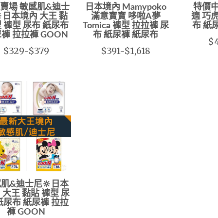
賣場 敏感肌&迪士
日本境內 Mamypoko
特價中
日本境內 大王 黏
滿意寶寶 哆啦A夢
適 巧
 褲型 尿布 紙尿布
Tomica 褲型 拉拉褲 尿
布 紙
褲 拉拉褲 GOON
布 紙尿褲 紙尿布
$4
$329-$379
$391-$1,618
肌&迪士尼🔆日本
 大王 黏貼 褲型 尿
紙尿布 紙尿褲 拉拉
褲 GOON