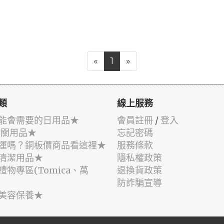
«
1
»
類
線上服務
能會需要的日用品★
會員註冊
/
登入
相關用品★
忘記密碼
運嗎？銅板價商品看這裡★
服務條款
清潔用品★
隱私權政策
禮物專區(Tomica、萬
退換貨政策
防詐騙宣導
美容保養★