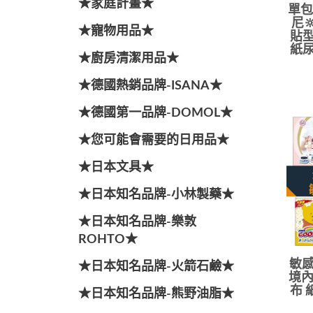
★家庭計畫★
單包
尼
★寵物用品★
貼型
紙尿
★廚房清潔用品★
★德國熱銷品牌-ISANA★
★德國第一品牌-DOMOL★
★您可能會需要的日用品★
★日本文具★
★日本知名品牌-小林製藥★
★日本知名品牌-樂敦
ROHTO★
敏感
★日本知名品牌-火箭石鹼★
境內
布 
★日本知名品牌-熊野油脂★