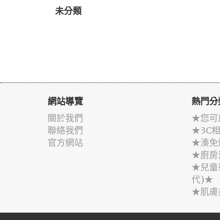
未分類
網站導覽
熱門分
關於我們
★您可
聯絡我們
★3C
官方網站
★湊免
★廚房
★兒童
代)★
★肌膚