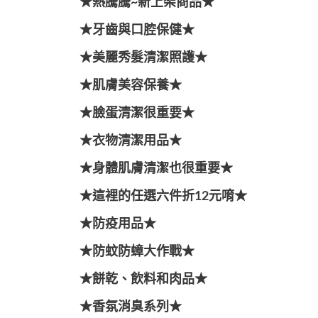
★熱騰騰~新上架商品★
★牙齒與口腔保健★
★美麗秀髮清潔照護★
★肌膚美容保養★
★臉蛋清潔很重要★
★衣物清潔用品★
★身體肌膚清潔也很重要★
★這裡的任選六件折12元唷★
★防疫用品★
★防蚊防蟑大作戰★
★餅乾、飲料和肉品★
★香氛消臭系列★