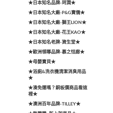
★日本知名品牌-珂潤★
★日本知名大廠-P&G寶僑★
★日本知名大廠-獅王LION★
★日本知名大廠-花王KAO★
★日本知名老牌-資生堂★
★歐洲領導品牌-慕之恬廊★
★母嬰寶貝★
★浴廁&洗衣機清潔消臭用品
★
★湊免運嗎？銅板價商品看這
裡★
★澳洲百年品牌-TILLEY★