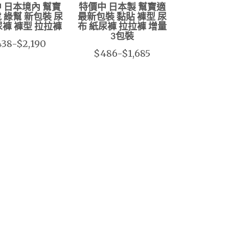
 日本境內 幫寶
特價中 日本製 幫寶適
虎 綠幫 新包裝 尿
最新包裝 黏貼 褲型 尿
尿褲 褲型 拉拉褲
布 紙尿褲 拉拉褲 增量
3包裝
38-$2,190
$486-$1,685