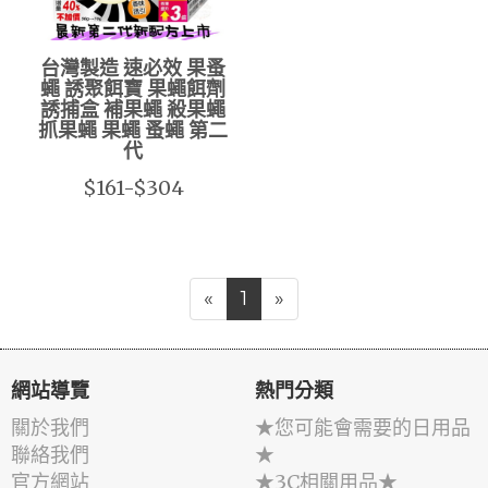
台灣製造 速必效 果蚤
蠅 誘聚餌寶 果蠅餌劑
誘捕盒 補果蠅 殺果蠅
抓果蠅 果蠅 蚤蠅 第二
代
$161-$304
«
1
»
網站導覽
熱門分類
關於我們
★您可能會需要的日用品
聯絡我們
★
官方網站
★3C相關用品★