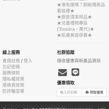
★湊免運嗎？銅板價商品
看這裡★
★廚房清潔用品★
★兒童禮物專區
(Tomica、萬代)★
★肌膚美容保養★
線上服務
社群追蹤
會員註冊
/
登入
接收優惠與新產品資訊
忘記密碼
服務條款
隱私權政策
優惠領取
退換貨政策
防詐騙宣導
領取優惠