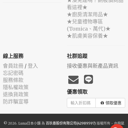
★湊免運嗎？銅板價商品
看這裡★
★廚房清潔用品★
★兒童禮物專區
(Tomica、萬代)★
★肌膚美容保養★
線上服務
社群追蹤
會員註冊
/
登入
接收優惠與新產品資訊
忘記密碼
服務條款
隱私權政策
優惠領取
退換貨政策
防詐騙宣導
領取優惠
© 2026.
Luna日本小舖
為
百玖香股份有限公司(42989597)
版權所有 - 由
飛鼠