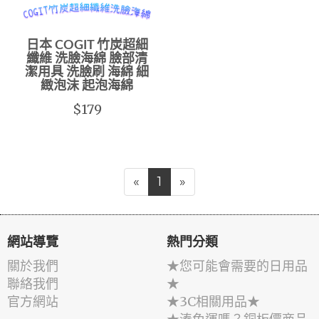
日本 COGIT 竹炭超細
纖維 洗臉海綿 臉部清
潔用具 洗臉刷 海綿 細
緻泡沫 起泡海綿
$179
«
1
»
網站導覽
熱門分類
關於我們
★您可能會需要的日用品
聯絡我們
★
官方網站
★3C相關用品★