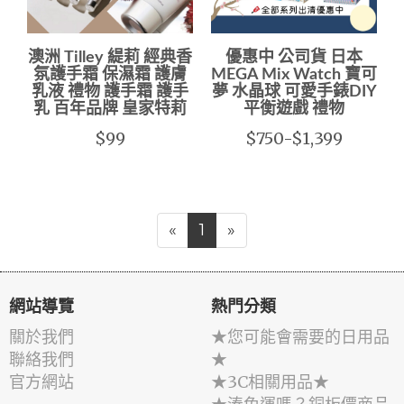
澳洲 Tilley 緹莉 經典香
優惠中 公司貨 日本
氛護手霜 保濕霜 護膚
MEGA Mix Watch 寶可
乳液 禮物 護手霜 護手
夢 水晶球 可愛手錶DIY
乳 百年品牌 皇家特莉
平衡遊戲 禮物
$99
$750-$1,399
«
1
»
網站導覽
熱門分類
關於我們
★您可能會需要的日用品
聯絡我們
★
官方網站
★3C相關用品★