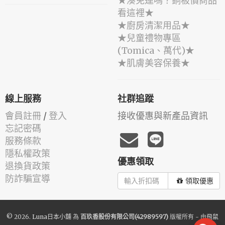
★湊免運嗎？銅板價商品
看這裡★
★廚房清潔用品★
★兒童禮物專區
(Tomica、萬代)★
★肌膚美容保養★
線上服務
社群追蹤
會員註冊
/
登入
接收優惠與新產品資訊
忘記密碼
服務條款
隱私權政策
優惠領取
退換貨政策
防詐騙宣導
領取優惠
© 2026.
Luna日本小舖
為
百玖香股份有限公司(42989597)
版權所有 - 由
飛鼠