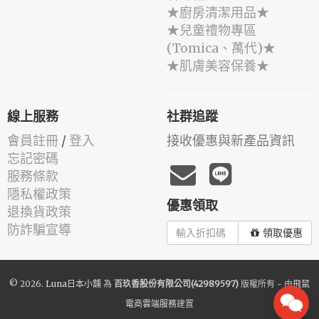
★廚房清潔用品★
★兒童禮物專區
(Tomica、萬代)★
★肌膚美容保養★
線上服務
社群追蹤
會員註冊
/
登入
接收優惠與新產品資訊
忘記密碼
服務條款
隱私權政策
優惠領取
退換貨政策
防詐騙宣導
領取優惠
© 2026.
Luna日本小舖
為
百玖香股份有限公司(42989597)
版權所有 - 由
飛鼠
電商雲端服務
建置