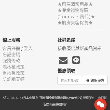
★廚房清潔用品★
★兒童禮物專區
(Tomica、萬代)★
★肌膚美容保養★
線上服務
社群追蹤
會員註冊
/
登入
接收優惠與新產品資訊
忘記密碼
服務條款
隱私權政策
優惠領取
退換貨政策
防詐騙宣導
領取優惠
© 2026.
Luna日本小舖
為
百玖香股份有限公司(42989597)
版權所有 - 由
飛鼠
電商雲端服務
建置