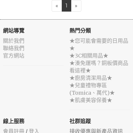
«
1
»
網站導覽
熱門分類
關於我們
★您可能會需要的日用品
聯絡我們
★
官方網站
★3C相關用品★
★湊免運嗎？銅板價商品
看這裡★
★廚房清潔用品★
★兒童禮物專區
(Tomica、萬代)★
★肌膚美容保養★
線上服務
社群追蹤
會員註冊
/
登入
接收優惠與新產品資訊