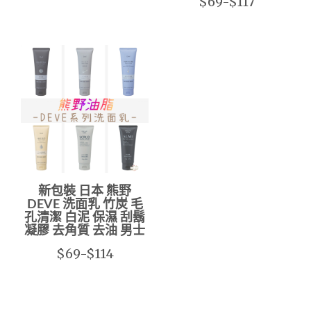
$69-$117
新包裝 日本 熊野
DEVE 洗面乳 竹炭 毛
孔清潔 白泥 保濕 刮鬍
凝膠 去角質 去油 男士
$69-$114