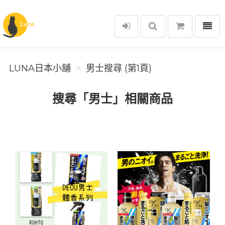
選單
Luna日本小舖
LUNA日本小舖
男士搜尋 (第1頁)
搜尋「男士」相關商品