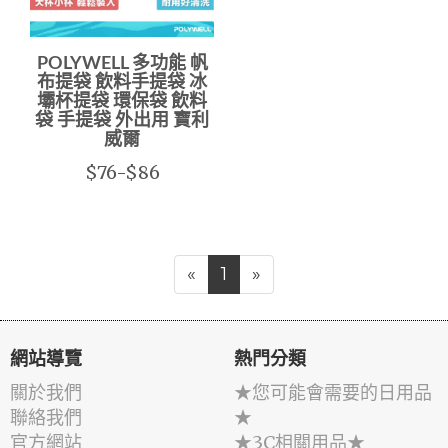
POLYWELL 多功能 帆
布提袋 飲料手提袋 冰
壩杯提袋 環保袋 飲料
袋 手提袋 外出用 寶利
威爾
$76-$86
«
1
»
網站導覽
熱門分類
關於我們
★您可能會需要的日用品
聯絡我們
★
官方網站
★3C相關用品★