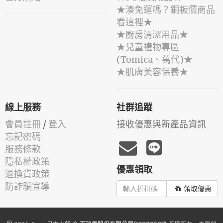
★湊免運嗎？銅板價商品
看這裡★
★廚房清潔用品★
★兒童禮物專區
(Tomica、萬代)★
★肌膚美容保養★
線上服務
社群追蹤
會員註冊
/
登入
接收優惠與新產品資訊
忘記密碼
服務條款
隱私權政策
優惠領取
退換貨政策
防詐騙宣導
領取優惠