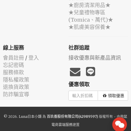
★廚房清潔用品★
★兒童禮物專區
(Tomica、萬代)★
★肌膚美容保養★
線上服務
社群追蹤
會員註冊
/
登入
接收優惠與新產品資訊
忘記密碼
服務條款
隱私權政策
優惠領取
退換貨政策
防詐騙宣導
領取優惠
© 2026.
Luna日本小舖
為
百玖香股份有限公司(42989597)
版權所有 - 由
飛鼠
電商雲端服務
建置