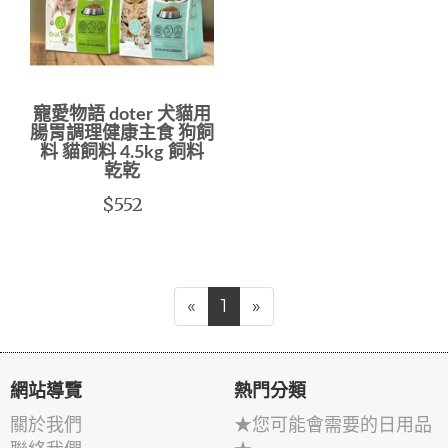
寵愛物語 doter 犬貓用
腸胃調理健康主食 狗飼
料 貓飼料 4.5kg 飼料
乾乾
$552
«
1
»
網站導覽
熱門分類
關於我們
★您可能會需要的日用品