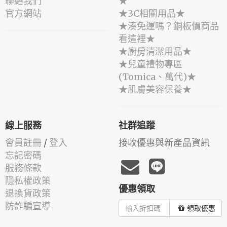
聯絡我們
★
官方網站
★3C相關用品★
★湊免運嗎？銅板價商品
看這裡★
★廚房清潔用品★
★兒童禮物專區
(Tomica、萬代)★
★肌膚美容保養★
線上服務
社群追蹤
會員註冊
/
登入
接收優惠與新產品資訊
忘記密碼
服務條款
隱私權政策
優惠領取
退換貨政策
防詐騙宣導
領取優惠