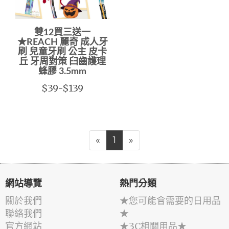
雙12買三送一
★REACH 麗奇 成人牙
刷 兒童牙刷 公主 皮卡
丘 牙周對策 臼齒護理
蜂膠 3.5mm
$39-$139
«
1
»
網站導覽
熱門分類
關於我們
★您可能會需要的日用品
聯絡我們
★
官方網站
★3C相關用品★