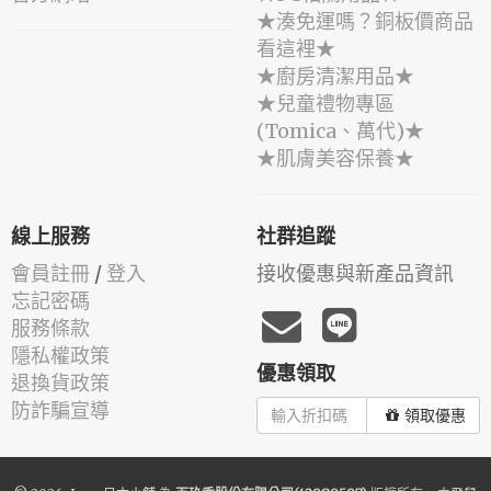
★湊免運嗎？銅板價商品
看這裡★
★廚房清潔用品★
★兒童禮物專區
(Tomica、萬代)★
★肌膚美容保養★
線上服務
社群追蹤
會員註冊
/
登入
接收優惠與新產品資訊
忘記密碼
服務條款
隱私權政策
優惠領取
退換貨政策
防詐騙宣導
領取優惠