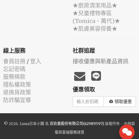
★廚房清潔用品★
★兒童禮物專區
(Tomica、萬代)★
★肌膚美容保養★
線上服務
社群追蹤
會員註冊
/
登入
接收優惠與新產品資訊
忘記密碼
服務條款
隱私權政策
優惠領取
退換貨政策
防詐騙宣導
領取優惠
© 2026.
Luna日本小舖
為
百玖香股份有限公司(42989597)
版權所有 - 由
飛鼠
電商雲端服務
建置