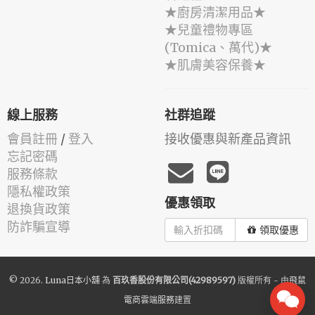
★廚房清潔用品★
★兒童禮物專區
(Tomica、萬代)★
★肌膚美容保養★
線上服務
社群追蹤
會員註冊
/
登入
接收優惠與新產品資訊
忘記密碼
服務條款
隱私權政策
優惠領取
退換貨政策
防詐騙宣導
領取優惠
© 2026.
Luna日本小舖
為
百玖香股份有限公司(42989597)
版權所有 - 由
飛鼠
電商雲端服務
建置