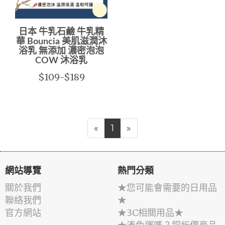
日本 牛乳石鹼 牛乳精
華 Bouncia 美肌滋潤沐
浴乳 無添加 濃密泡泡
COW 沐浴乳
$109-$189
«
1
»
網站導覽
熱門分類
關於我們
★您可能會需要的日用品
聯絡我們
★
官方網站
★3C相關用品★