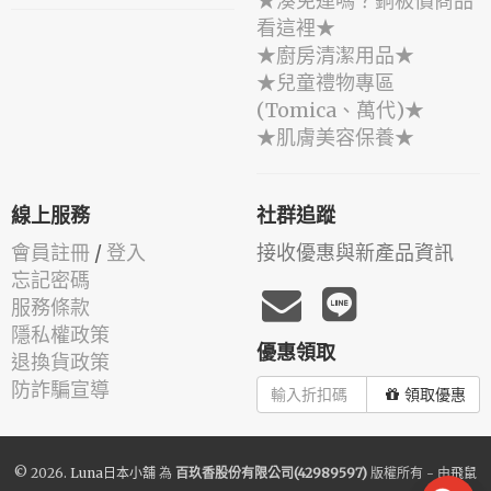
★湊免運嗎？銅板價商品
看這裡★
★廚房清潔用品★
★兒童禮物專區
(Tomica、萬代)★
★肌膚美容保養★
線上服務
社群追蹤
會員註冊
/
登入
接收優惠與新產品資訊
忘記密碼
服務條款
隱私權政策
優惠領取
退換貨政策
防詐騙宣導
領取優惠
© 2026.
Luna日本小舖
為
百玖香股份有限公司(42989597)
版權所有 - 由
飛鼠