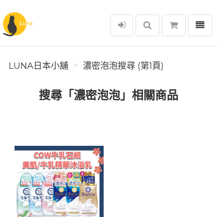
選單
Luna日本小舖
LUNA日本小舖
濃密泡泡搜尋 (第1頁)
搜尋「濃密泡泡」相關商品