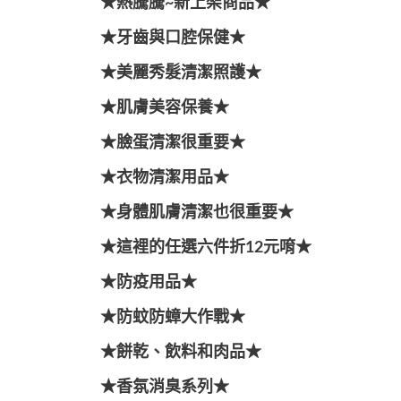
★熱騰騰~新上架商品★
★牙齒與口腔保健★
★美麗秀髮清潔照護★
★肌膚美容保養★
★臉蛋清潔很重要★
★衣物清潔用品★
★身體肌膚清潔也很重要★
★這裡的任選六件折12元唷★
★防疫用品★
★防蚊防蟑大作戰★
★餅乾、飲料和肉品★
★香氛消臭系列★