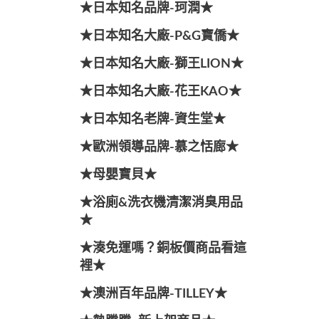
★日本知名品牌-珂潤★
★日本知名大廠-P&G寶僑★
★日本知名大廠-獅王LION★
★日本知名大廠-花王KAO★
★日本知名老牌-資生堂★
★歐洲領導品牌-慕之恬廊★
★母嬰寶貝★
★浴廁&洗衣機清潔消臭用品
★
★湊免運嗎？銅板價商品看這
裡★
★澳洲百年品牌-TILLEY★