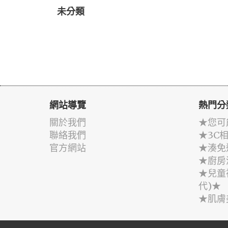
未分類
網站導覽
熱門分
關於我們
★您可
聯絡我們
★3C
官方網站
★湊免
★廚房
★兒童
代)★
★肌膚