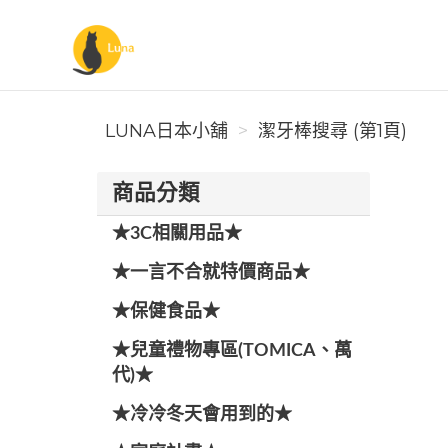
Luna日本小舖
LUNA日本小舖
潔牙棒搜尋 (第1頁)
商品分類
★3C相關用品★
★一言不合就特價商品★
★保健食品★
★兒童禮物專區(TOMICA、萬
代)★
★冷冷冬天會用到的★