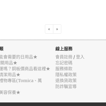
«
»
類
線上服務
能會需要的日用品★
會員註冊
/
登入
相關用品★
忘記密碼
運嗎？銅板價商品看這裡★
服務條款
清潔用品★
隱私權政策
禮物專區(Tomica、萬
退換貨政策
防詐騙宣導
美容保養★