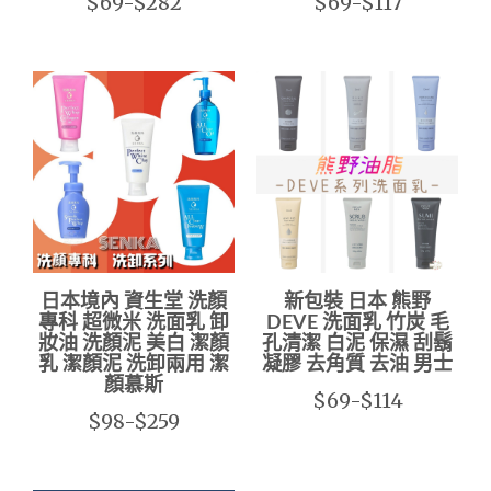
$69-$282
$69-$117
日本境內 資生堂 洗顏
新包裝 日本 熊野
專科 超微米 洗面乳 卸
DEVE 洗面乳 竹炭 毛
妝油 洗顏泥 美白 潔顏
孔清潔 白泥 保濕 刮鬍
乳 潔顏泥 洗卸兩用 潔
凝膠 去角質 去油 男士
顏慕斯
$69-$114
$98-$259