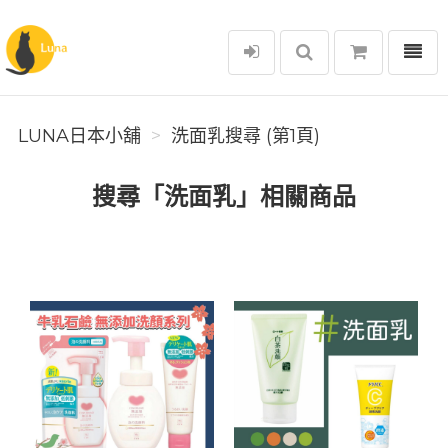
選單
Luna日本小舖
LUNA日本小舖
洗面乳搜尋 (第1頁)
搜尋「洗面乳」相關商品