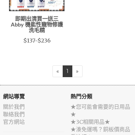
即期出清買一送三
Abby 機能性寵物修護
洗毛精
$137-$236
«
1
»
網站導覽
熱門分類
關於我們
★您可能會需要的日用品
聯絡我們
★
官方網站
★3C相關用品★
★湊免運嗎？銅板價商品