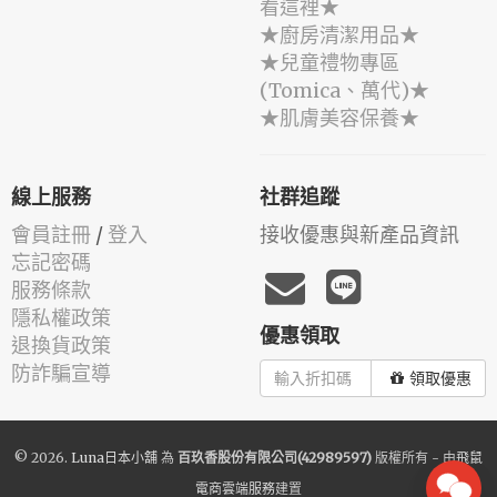
看這裡★
★廚房清潔用品★
★兒童禮物專區
(Tomica、萬代)★
★肌膚美容保養★
線上服務
社群追蹤
會員註冊
/
登入
接收優惠與新產品資訊
忘記密碼
服務條款
隱私權政策
優惠領取
退換貨政策
防詐騙宣導
領取優惠
© 2026.
Luna日本小舖
為
百玖香股份有限公司(42989597)
版權所有 - 由
飛鼠
電商雲端服務
建置