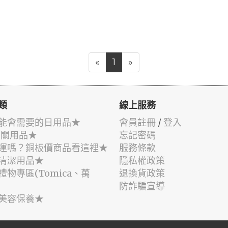
«
1
»
類
線上服務
能會需要的日用品★
會員註冊
/
登入
相關用品★
忘記密碼
運嗎？銅板價商品看這裡★
服務條款
清潔用品★
隱私權政策
禮物專區(Tomica、萬
退換貨政策
防詐騙宣導
美容保養★