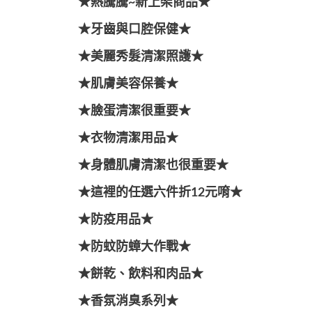
★熱騰騰~新上架商品★
★牙齒與口腔保健★
★美麗秀髮清潔照護★
★肌膚美容保養★
★臉蛋清潔很重要★
★衣物清潔用品★
★身體肌膚清潔也很重要★
★這裡的任選六件折12元唷★
★防疫用品★
★防蚊防蟑大作戰★
★餅乾、飲料和肉品★
★香氛消臭系列★