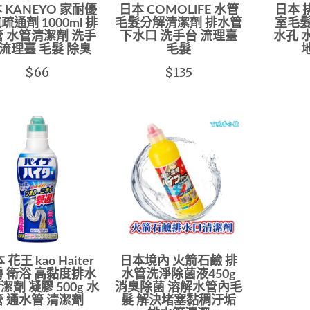
 KANEYO 家耐優
日本 COMOLIFE 水管
日本 
疏通劑 1000ml 排
毛髮分解清潔劑 排水管
室毛髮
 水管清潔劑 洗手
下水口 洗手台 流理臺
水孔 
 流理臺 毛髮 除臭
毛髮
$66
$135
 花王 kao Haiter
日本境內 火箭石鹼 排
 衛浴 高黏度排水
水管洗淨除菌液450g
潔劑 凝膠 500g 水
消臭除菌 溶解水管內毛
管 通水管 清潔劑
髮 解決堵塞黏稠汙垢