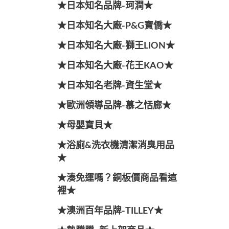
★日本知名品牌-珂潤★
★日本知名大廠-P&G寶僑★
★日本知名大廠-獅王LION★
★日本知名大廠-花王KAO★
★日本知名老牌-資生堂★
★歐洲領導品牌-慕之恬廊★
★母嬰寶貝★
★浴廁&洗衣機清潔消臭用品
★
★湊免運嗎？銅板價商品看這
裡★
★澳洲百年品牌-TILLEY★