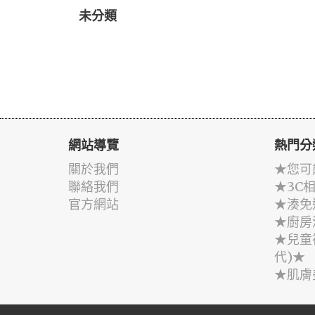
未分類
網站導覽
熱門分
關於我們
★您可
聯絡我們
★3C
官方網站
★湊免
★廚房
★兒童
代)★
★肌膚