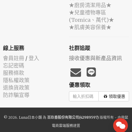
★廚房清潔用品★
★兒童禮物專區
(Tomica、萬代)★
★肌膚美容保養★
線上服務
社群追蹤
會員註冊
/
登入
接收優惠與新產品資訊
忘記密碼
服務條款
隱私權政策
優惠領取
退換貨政策
防詐騙宣導
領取優惠
© 2026.
Luna日本小舖
為
百玖香股份有限公司(42989597)
版權所有 - 由
飛鼠
電商雲端服務
建置