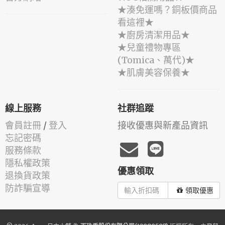
★湊免運嗎？銅板價商品
看這裡★
★廚房清潔用品★
★兒童禮物專區
(Tomica、萬代)★
★肌膚美容保養★
線上服務
社群追蹤
會員註冊
/
登入
接收優惠與新產品資訊
忘記密碼
服務條款
隱私權政策
優惠領取
退換貨政策
防詐騙宣導
領取優惠