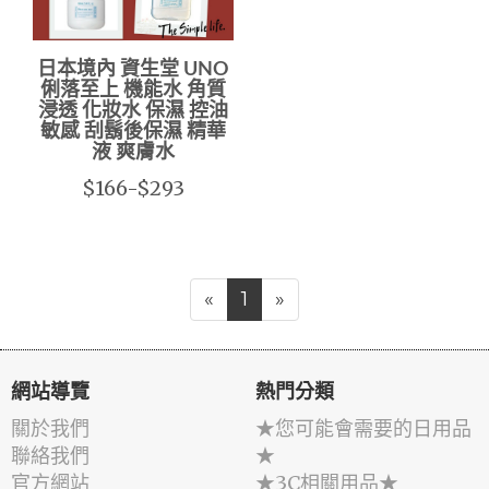
日本境內 資生堂 UNO
俐落至上 機能水 角質
浸透 化妝水 保濕 控油
敏感 刮鬍後保濕 精華
液 爽膚水
$166-$293
«
1
»
網站導覽
熱門分類
關於我們
★您可能會需要的日用品
聯絡我們
★
官方網站
★3C相關用品★