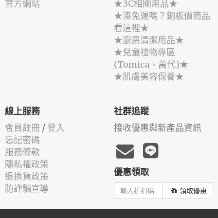
官方網站
★3C相關用品★
★湊免運嗎？銅板價商品
看這裡★
★廚房清潔用品★
★兒童禮物專區
(Tomica、萬代)★
★肌膚美容保養★
線上服務
社群追蹤
會員註冊
/
登入
接收優惠與新產品資訊
忘記密碼
服務條款
隱私權政策
優惠領取
退換貨政策
防詐騙宣導
領取優惠