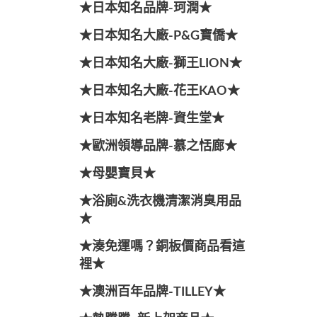
★日本知名品牌-珂潤★
★日本知名大廠-P&G寶僑★
★日本知名大廠-獅王LION★
★日本知名大廠-花王KAO★
★日本知名老牌-資生堂★
★歐洲領導品牌-慕之恬廊★
★母嬰寶貝★
★浴廁&洗衣機清潔消臭用品
★
★湊免運嗎？銅板價商品看這
裡★
★澳洲百年品牌-TILLEY★