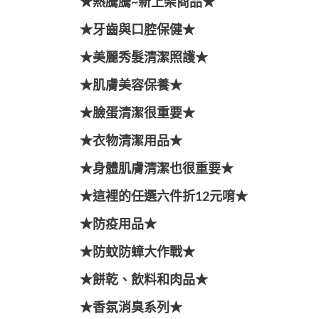
★熱騰騰~新上架商品★
★牙齒與口腔保健★
★美麗秀髮清潔照護★
★肌膚美容保養★
★臉蛋清潔很重要★
★衣物清潔用品★
★身體肌膚清潔也很重要★
★這裡的任選六件折12元唷★
★防疫用品★
★防蚊防蟑大作戰★
★餅乾、飲料和肉品★
★香氛消臭系列★