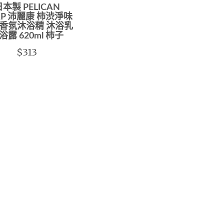
本製 PELICAN
AP 沛麗康 柿渋淨味
香氛沐浴精 沐浴乳
浴露 620ml 柿子
$313