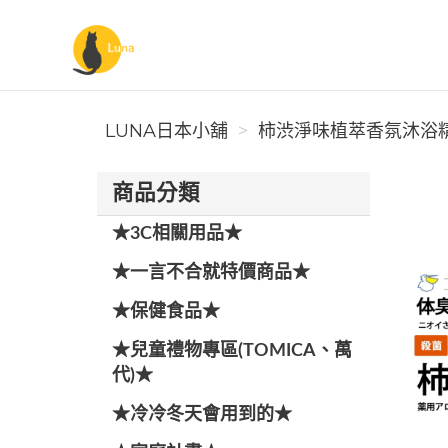
Luna日本小舖
LUNA日本小舖
柿渋淨味植萃香氛沐浴精搜
商品分類
★3C相關用品★
★一言不合就特價商品★
★保健食品★
★兒童禮物專區(TOMICA、萬
代)★
★冷冷冬天會用到的★