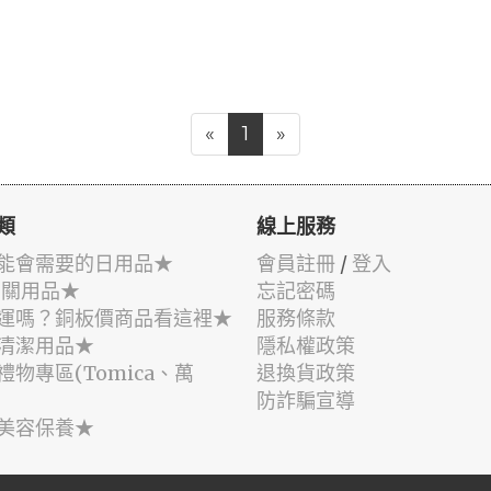
«
1
»
類
線上服務
能會需要的日用品★
會員註冊
/
登入
相關用品★
忘記密碼
運嗎？銅板價商品看這裡★
服務條款
清潔用品★
隱私權政策
禮物專區(Tomica、萬
退換貨政策
防詐騙宣導
美容保養★