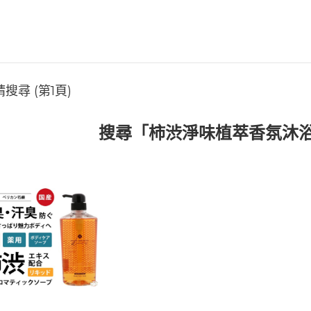
尋 (第1頁)
搜尋「柿渋淨味植萃香氛沐