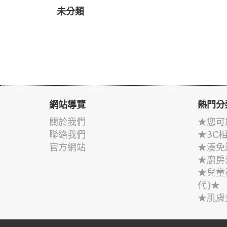
未分類
網站導覽
熱門分
關於我們
★您可
聯絡我們
★3C
官方網站
★湊免
★廚房
★兒童
代)★
★肌膚