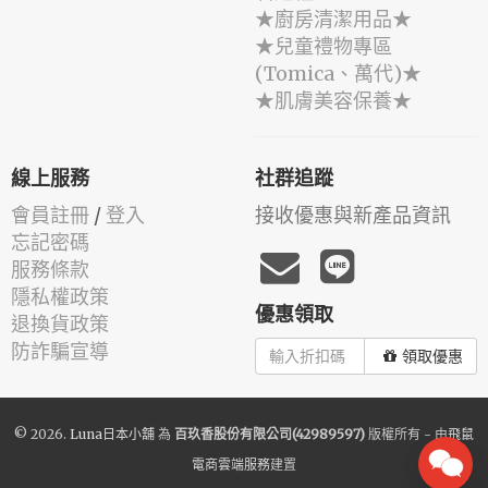
★廚房清潔用品★
★兒童禮物專區
(Tomica、萬代)★
★肌膚美容保養★
線上服務
社群追蹤
會員註冊
/
登入
接收優惠與新產品資訊
忘記密碼
服務條款
隱私權政策
優惠領取
退換貨政策
防詐騙宣導
領取優惠
© 2026.
Luna日本小舖
為
百玖香股份有限公司(42989597)
版權所有 - 由
飛鼠
電商雲端服務
建置