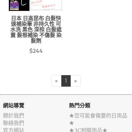
日本 日高昆布 白髮快
速補染筆 非持久性 可
水洗 黑色 深棕 白髮遮
蓋 髮根補染 不傷髮 染
髮劑
$244
«
1
»
網站導覽
熱門分類
關於我們
★您可能會需要的日用品
聯絡我們
★
官方網站
★3C相關用品★