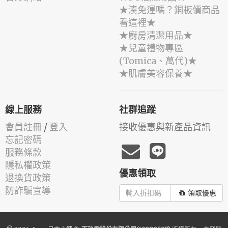
★湊免運嗎？銅板價商品
看這裡★
★廚房清潔用品★
★兒童禮物專區
(Tomica、萬代)★
★肌膚美容保養★
線上服務
社群追蹤
會員註冊
/
登入
接收優惠與新產品資訊
忘記密碼
服務條款
隱私權政策
優惠領取
退換貨政策
防詐騙宣導
領取優惠