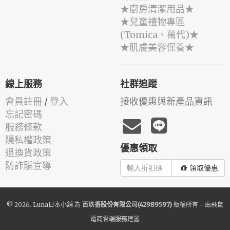
★廚房清潔用品★
★兒童禮物專區
(Tomica、萬代)★
★肌膚美容保養★
線上服務
社群追蹤
會員註冊
/
登入
接收優惠與新產品資訊
忘記密碼
服務條款
隱私權政策
優惠領取
退換貨政策
防詐騙宣導
領取優惠
© 2026.
Luna日本小舖
為
百玖香股份有限公司(42989597)
版權所有 - 由
飛鼠
電商雲端服務
建置