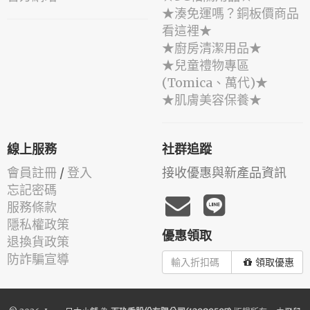
★湊免運嗎？銅板價商品
看這裡★
★廚房清潔用品★
★兒童禮物專區
(Tomica、萬代)★
★肌膚美容保養★
線上服務
社群追蹤
會員註冊
/
登入
接收優惠與新產品資訊
忘記密碼
服務條款
隱私權政策
優惠領取
退換貨政策
防詐騙宣導
領取優惠