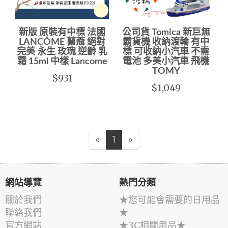
新版 原裝有中標 法國
公司貨 Tomica 新巨無
LANCÔME 蘭蔻 絕對
霸貨機 收納渡輪 有中
完美 永生 玫瑰 逆齡 乳
標 可收納小汽車 不需
霜 15ml 中樣 Lancome
電池 多美小汽車 飛機
TOMY
$931
$1,049
«
1
»
網站導覽
熱門分類
關於我們
★您可能會需要的日用品
聯絡我們
★
官方網站
★3C相關用品★