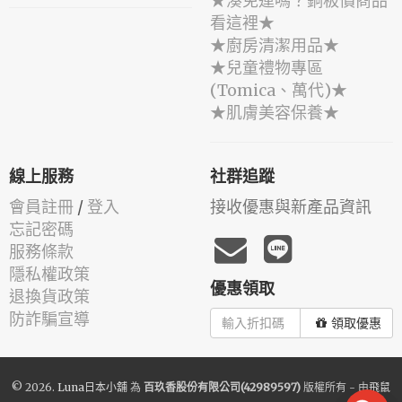
★湊免運嗎？銅板價商品
看這裡★
★廚房清潔用品★
★兒童禮物專區
(Tomica、萬代)★
★肌膚美容保養★
線上服務
社群追蹤
會員註冊
/
登入
接收優惠與新產品資訊
忘記密碼
服務條款
隱私權政策
優惠領取
退換貨政策
防詐騙宣導
領取優惠
© 2026.
Luna日本小舖
為
百玖香股份有限公司(42989597)
版權所有 - 由
飛鼠