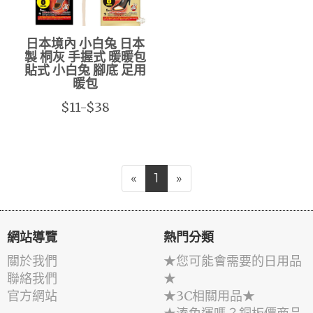
日本境內 小白兔 日本
製 桐灰 手握式 暖暖包
貼式 小白兔 腳底 足用
暖包
$11-$38
«
1
»
網站導覽
熱門分類
關於我們
★您可能會需要的日用品
聯絡我們
★
官方網站
★3C相關用品★